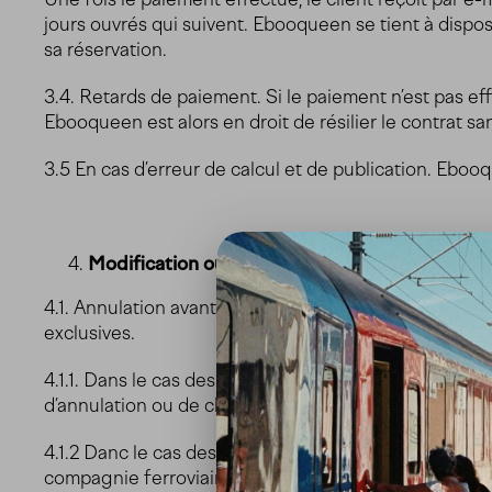
jours ouvrés qui suivent. Ebooqueen se tient à dispo
sa réservation.
3.4. Retards de paiement. Si le paiement n’est pas ef
Ebooqueen est alors en droit de résilier le contrat sa
3.5 En cas d’erreur de calcul et de publication. Ebo
Modification ou annulation du voyage par le cl
4.1. Annulation avant le début du voyage. ebooqueen n
exclusives.
4.1.1. Dans le cas des offres comprenant des billets
d’annulation ou de changement. La mention « non-éch
4.1.2 Danc le cas des offres comprenant des billets s
compagnie ferroviaire de chaque pays.