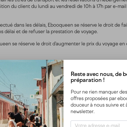
sition du client du lundi au vendredi de 10h à 17h par e-m
fectué dans les délais, Ebooqueen se réserve le droit de fa
ns délai et de refuser la prestation de voyage.
oqueen se réserve le droit d’augmenter le prix du voyage e
ient
Reste avec nous, de be
préparation !
e propose pas d’option d’annulation complémentaire au mome
Pour ne rien manquer des 
 de trains promotionnels, dégriffés, ou économiques, aucu
offres proposées par eboo
angeable et non-remboursable » est clairement indiqué su
douceur à nous suivre et 
newsletter.
emi-flexibles, flexibles ou normales, ebooqueen se réfère 