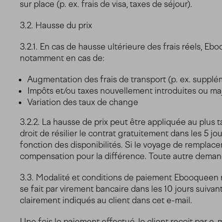
sur place (p. ex. frais de visa, taxes de séjour).
3.2. Hausse du prix
3.2.1. En cas de hausse ultérieure des frais réels, E
notamment en cas de:
Augmentation des frais de transport (p. ex. suppl
Impôts et/ou taxes nouvellement introduites ou majo
Variation des taux de change
3.2.2. La hausse de prix peut être appliquée au plus t
droit de résilier le contrat gratuitement dans les 5 jo
fonction des disponibilités. Si le voyage de rempla
compensation pour la différence. Toute autre demand
3.3. Modalité et conditions de paiement Ebooqueen 
se fait par virement bancaire dans les 10 jours suivan
clairement indiqués au client dans cet e-mail.
Une fois le paiement effectué, le client reçoit par e-