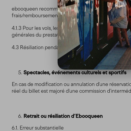
ebooqueen recommande à ses voyageurs d’acquérir u
frais/remboursements relatifs à l’annulation du voyag
4.1.3 Pour les vols, les services hôteliers ou les offr
générales du prestataire de services concerné qui s
4.3 Résiliation pendant le voyage Si le client résili
Spectacles, événements culturels et sportifs
En cas de modification ou annulation d’une réservation
réel du billet est majoré d’une commission d’intermédi
Retrait ou résiliation d’Ebooqueen
6.1. Erreur substantielle