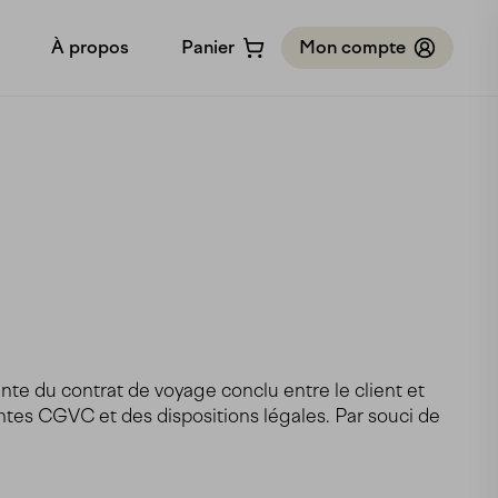
À propos
Panier
Mon compte
Notre histoire
Notre méthodologie
Bon cadeau
Partenariats
Contact
te du contrat de voyage conclu entre le client et
entes CGVC et des dispositions légales. Par souci de