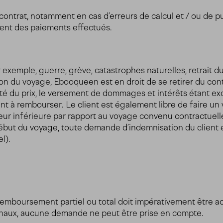
u contrat, notamment en cas d’erreurs de calcul et / ou de 
ement des paiements effectués.
 exemple, guerre, grève, catastrophes naturelles, retrait d
n du voyage, Ebooqueen est en droit de se retirer du contrat
lité du prix, le versement de dommages et intérêts étant 
 à rembourser. Le client est également libre de faire un
leur inférieure par rapport au voyage convenu contractue
 début du voyage, toute demande d’indemnisation du client es
l).
remboursement partiel ou total doit impérativement être a
inaux, aucune demande ne peut être prise en compte.