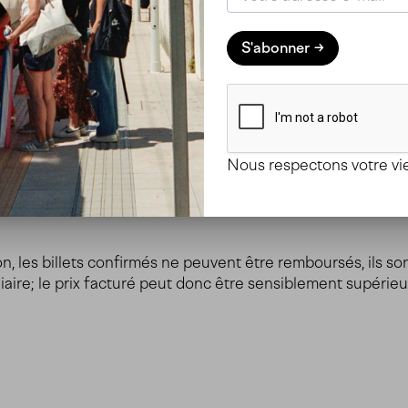
ne assurance de voyage. Ainsi en cas d’empêchement, dé
S'abonner
e seront recouverts par l’assurance.
es de tiers, les voyages en bateau ainsi que la location de v
’appliquent (par exemple compagnie ferroviaire, tour-opér
e le contrat en tout ou en partie pendant le voyage, il ne 
Nous respectons votre vie
, les billets confirmés ne peuvent être remboursés, ils son
aire; le prix facturé peut donc être sensiblement supérieur 