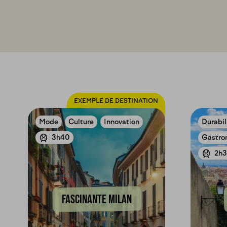
EXEMPLE DE DESTINATION
Mode
Culture
Innovation
Durabil
3h40
Gastro
2h
FASCINANTE MILAN