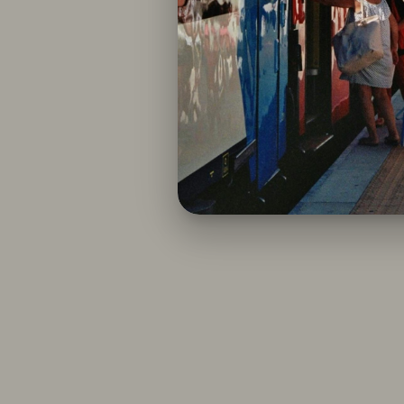
Nous élaborons u
ludiques, culture
compte votre to