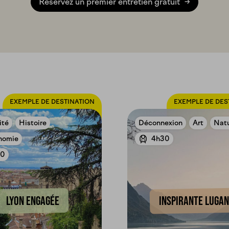
Réservez un premier entretien gratuit
EXEMPLE DE DESTINATION
EXEMPLE DE DES
ité
Histoire
Déconnexion
Art
Nat
nomie
4h30
30
LYON ENGAGÉE
INSPIRANTE LUGA