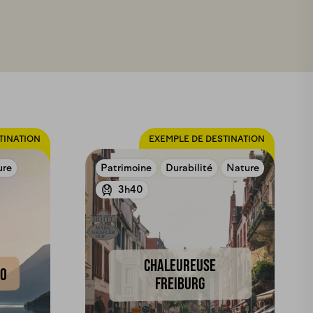
TINATION
EXEMPLE DE DESTINATION
ure
Patrimoine
Durabilité
Nature
3h40
CHALEUREUSE
NO
FREIBURG