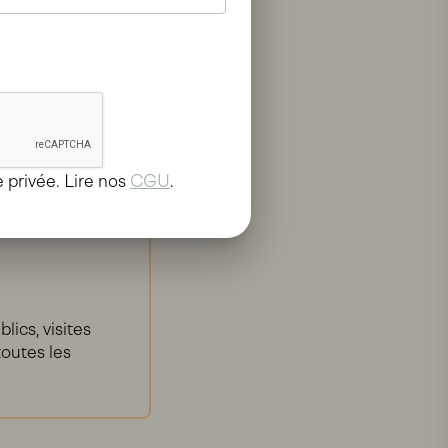
 privée. Lire nos
CGU
.
lics, visites
outes les