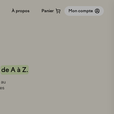
À propos
Panier
Mon compte
Notre histoire
Notre méthodologie
Bon cadeau
Partenariats
e
de A à Z.
Contact
 au
des