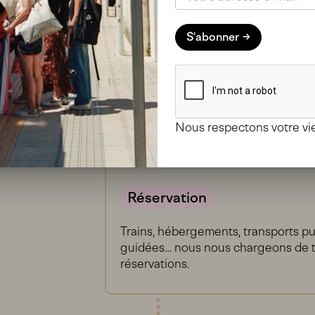
n planning équilibré entre activités
lles et en nature, en prenant en
S'abonner
uche personnelle.
Nous respectons votre vie
Réservation
Trains, hébergements, transports pub
guidées… nous nous chargeons de t
réservations.