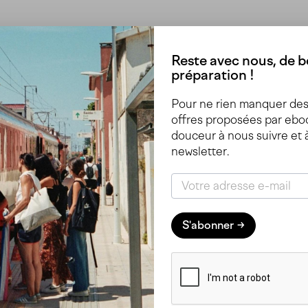
Hébergement
Reste avec nous, de be
préparation !
Pour ne rien manquer des 
offres proposées par eboo
douceur à nous suivre et 
newsletter.
S'abonner
Une nuit au Celica Hostel à Ljubljana : Une
expérience unique
Lors de notre voyage à Ljubljana, nous avons eu
l'opportunité de tester un hébergement bien...