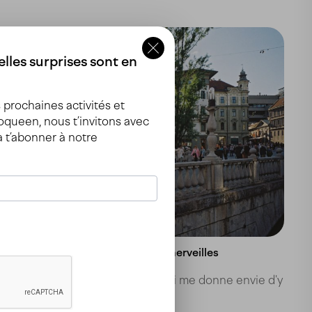
Destinations
Slow travel
lles surprises sont en
prochaines activités et
queen, nous t’invitons avec
à t’abonner à notre
Ljubljana en train, entre rails et merveilles
Une capitale qui m'inspire et qui me donne envie d'y
vivre. 📍