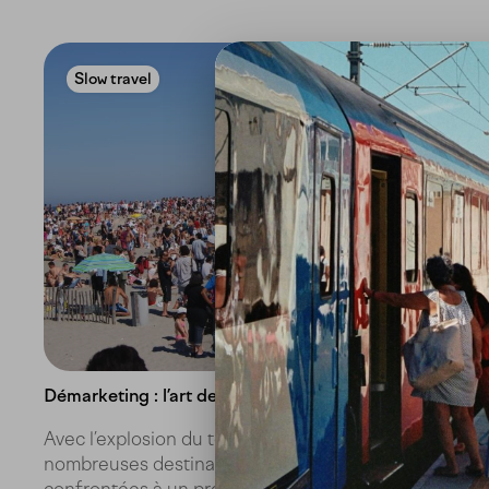
Slow travel
Démarketing : l’art de décourager les visiteurs
Avec l’explosion du tourisme mondial, de
nombreuses destinations se retrouvent
confrontées à un problème inattendu : trop de