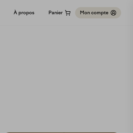
À propos
Panier
Mon compte
Notre histoire
Notre méthodologie
Bon cadeau
Partenariats
Contact