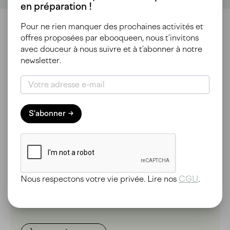
en préparation !
Pour ne rien manquer des prochaines activités et
offres proposées par ebooqueen, nous t’invitons
avec douceur à nous suivre et à t’abonner à notre
Pourquoi
newsletter.
ebooqueen ?
Pour préserver notre planète, nous parlons
souvent de transition écologique mais ce domaine
S'abonner
touche encore très peu les comportements de
voyage. C’est pourquoi ebooqueen existe pour
offrir une alternative plus durable sur le marché du
voyage.
« Chaque Suisse génère en moyenne 14 tonnes de
Nous respectons votre vie privée. Lire nos
CGU
.
CO2 par an. Or chacun d’entre nous devrait
émettre moins d’une tonne par an pour respecter
l’environnement. » Fondation MyClimate