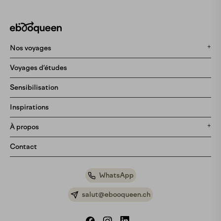
Nos voyages
Tous nos voyages
Voyages d’études
Ephémère
Sensibilisation
Pré-vente
Inspirations
Bientôt disponibles
À propos
Notre histoire
Contact
Notre méthodologie
Bon cadeau
WhatsApp
Partenariats
salut@ebooqueen.ch
Foire aux questions