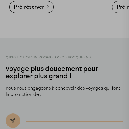
Pré-réserver
Pré-
QU’EST CE QU’UN VOYAGE AVEC EBOOQUEEN ?
voyage plus doucement pour
explorer plus grand !
nous nous engageons à concevoir des voyages qui font
la promotion de :