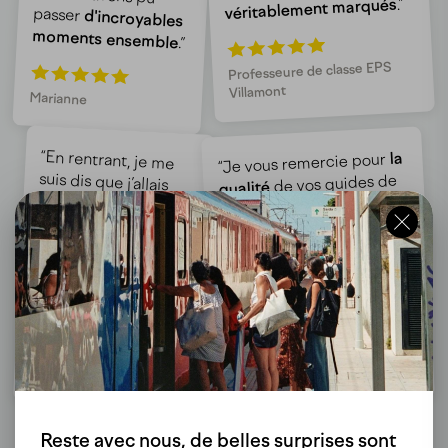
.”
véritablement marqués
passer
d'incroyables
moments ensemble
.”
Professeure de classe EPS
Villamont
Marianne
“En rentrant, je me
la
“Je vous remercie pour
suis dis que j’allais
de vos guides de
qualité
recommander
ebooqueen autour
voyages pour les
professeurs. L’équipe
de moi
réactive
à toute ma
famille et mes amis,
d’ebooqueen est
communication est
et la
car j’ai passé un
.”
efficace
magnifique séjour
.”
Classe de secondaire de l’ECG
Tamara, voyageuse
Ella-Maillart
Reste avec nous, de belles surprises sont