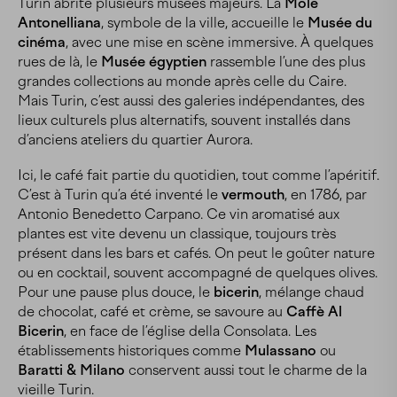
Turin abrite plusieurs musées majeurs. La
Mole
Antonelliana
, symbole de la ville, accueille le
Musée du
cinéma
, avec une mise en scène immersive. À quelques
rues de là, le
Musée égyptien
rassemble l’une des plus
grandes collections au monde après celle du Caire.
Mais Turin, c’est aussi des galeries indépendantes, des
lieux culturels plus alternatifs, souvent installés dans
d’anciens ateliers du quartier Aurora.
Ici, le café fait partie du quotidien, tout comme l’apéritif.
C’est à Turin qu’a été inventé le
vermouth
, en 1786, par
Antonio Benedetto Carpano. Ce vin aromatisé aux
plantes est vite devenu un classique, toujours très
présent dans les bars et cafés. On peut le goûter nature
ou en cocktail, souvent accompagné de quelques olives.
Pour une pause plus douce, le
bicerin
, mélange chaud
de chocolat, café et crème, se savoure au
Caffè Al
Bicerin
, en face de l’église della Consolata. Les
établissements historiques comme
Mulassano
ou
Baratti & Milano
conservent aussi tout le charme de la
vieille Turin.