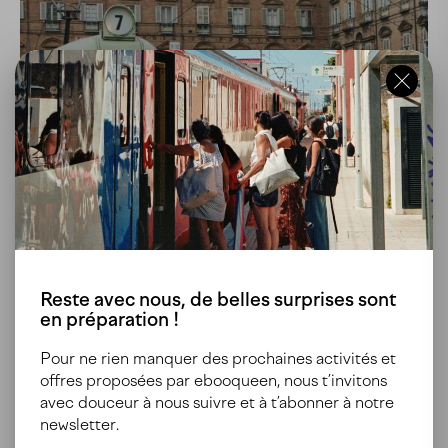
ITALIE
TURIN
Reste avec nous, de belles surprises sont
en préparation !
1 à 10
Pour ne rien manquer des prochaines activités et
+4 jours
offres proposées par ebooqueen, nous t’invitons
2026-2027
avec douceur à nous suivre et à t’abonner à notre
newsletter.
à partir de
610 CHF