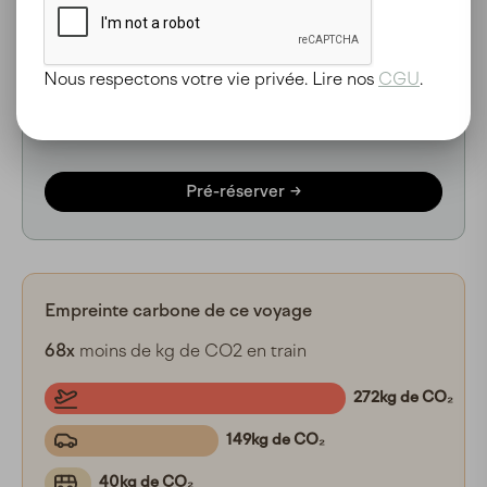
Prix indicatif pour 5 nuits
Nombre de personne(s) :
Nous respectons votre vie privée. Lire nos
CGU
.
Gare
Au choix
Dates flexibles
2026-2027
Pré-réserver
Empreinte carbone de ce voyage
68x
moins de kg de CO2 en train
272kg de CO₂
149kg de CO₂
40kg de CO₂