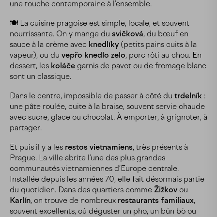
une touche contemporaine à l’ensemble.
🍽️ La cuisine pragoise est simple, locale, et souvent
nourrissante. On y mange du
svičková
, du bœuf en
sauce à la crème avec
knedlíky
(petits pains cuits à la
vapeur), ou du
vepřo knedlo zelo
, porc rôti au chou. En
dessert, les
koláče
garnis de pavot ou de fromage blanc
sont un classique.
Dans le centre, impossible de passer à côté du
trdelník
:
une pâte roulée, cuite à la braise, souvent servie chaude
avec sucre, glace ou chocolat. À emporter, à grignoter, à
partager.
Et puis il y a les
restos vietnamiens
, très présents à
Prague. La ville abrite l’une des plus grandes
communautés vietnamiennes d’Europe centrale.
Installée depuis les années 70, elle fait désormais partie
du quotidien. Dans des quartiers comme
Žižkov
ou
Karlín
, on trouve de nombreux
restaurants familiaux
,
souvent excellents, où déguster un pho, un bún bò ou