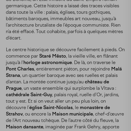
germanique. Cette histoire a laissé des traces visibles
dans toute la ville : palais, églises, tours gothiques,
bâtiments baroques, immeubles art nouveau, jusqu’à
l’architecture brutaliste de l’époque communiste. Rien
n’a été effacé. Tout cohabite, parfois à quelques mètres
d’écart.
Le centre historique se découvre facilement à pieds. On
commence par
Staré Město
, la vieille ville, en flânant
jusqu’à l’
horloge astronomique
. De là, on traverse le
Pont Charles
, entièrement piéton, pour rejoindre
Malá
Strana
, un quartier baroque avec ses ruelles et palais
d'antan. La montée continue jusqu’au
château de
Prague
, un vaste ensemble qui surplombe la Vltava :
cathédrale Saint-Guy
, palais royal, ruelle d’Or, jardins,
tout y est. Et si on veut aller un peu plus loin, on
découvre l’
église Saint-Nicolas
, le
monastère de
Strahov
, ou encore la
Maison municipale
, chef-d’œuvre
de l’Art nouveau tchèque. De l’autre côté du fleuve, la
Maison dansante
, imaginée par Frank Gehry, apporte