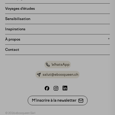
Tous nos voyages
Voyages d’études
Ephémère
Sensibilisation
Pré-vente
Inspirations
Bientôt disponibles
À propos
Notre histoire
Contact
Notre méthodologie
Bon cadeau
WhatsApp
Partenariats
salut@ebooqueen.ch
Foire aux questions
M’inscrire à la newsletter
© 2026 ebooqueen Sàrl