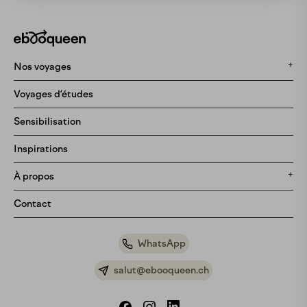
Nos voyages
Tous nos voyages
Voyages d’études
Ephémère
Sensibilisation
Pré-vente
Inspirations
Bientôt disponibles
À propos
Notre histoire
Contact
Notre méthodologie
Bon cadeau
WhatsApp
Partenariats
salut@ebooqueen.ch
Foire aux questions