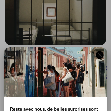
Une nuit au Celica Hostel à Ljubljana : Une expérience
unique
Lors de notre voyage à Ljubljana, nous avons eu
l'opportunité de tester un hébergement bien...
Destinations
Hébergement
Reste avec nous, de belles surprises sont