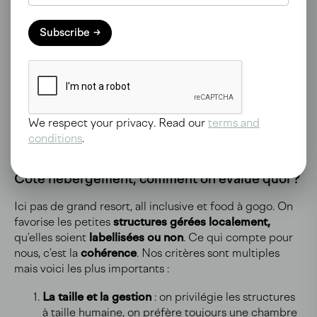
Subscribe
We respect your privacy. Read our
terms and
conditions
.
Côté hébergement, comment on évalue quoi ?
Ici pas de grand resort, all inclusive et food à gogo. On
favorise les petites
structures gérées localement,
qu’elles soient
labellisées ou non
. Ce qui compte pour
nous, c’est la
cohérence
. Nos critères sont multiples
mais voici les plus importants :
La taille et la gestion
: on privilégie les structures
à taille humaine, on préfère toujours une chambre