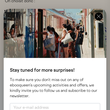
On choisit donc :
des périodes
plus calmes
(bon ça c’est à toi de choisir
avec les pré-ventes, mais t’as été prévenu!)
des
quartiers ou lieux moins fréquentés
(genre
dormir près de Venise, au lieu d’être en plein centre)
des lieux où l’économie touristique peut
profiter aux
habitants
de s’inspirer du mode de vie local, pas ce que les
guides touristiques répètent
Stay tuned for more surprises!
To make sure you don't miss out on any of
ebooqueen's upcoming activities and offers, we
kindly invite you to follow us and subscribe to our
newsletter.