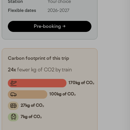
Station
Your choice
Flexible dates
2026-2027
Pre-booking
Carbon footprint of this trip
24x
fewer kg of CO2 by train
170kg of CO₂
100kg of CO₂
27kg of CO₂
7kg of CO₂