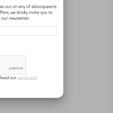
iss out on any of ebooqueen's
fers, we kindly invite you to
 our newsletter.
 Read our
terms and