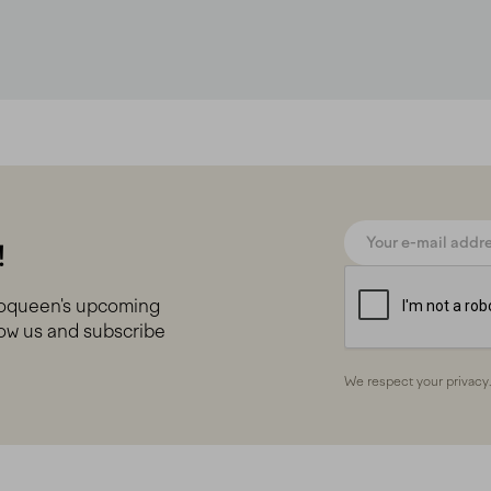
!
booqueen's upcoming
llow us and subscribe
We respect your privacy