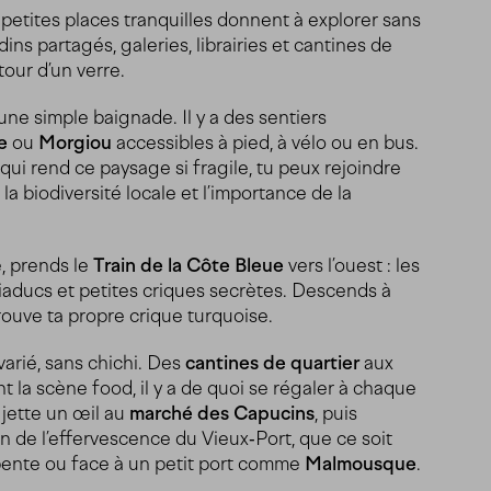
et petites places tranquilles donnent à explorer sans
dins partagés, galeries, librairies et cantines de
our d’un verre.
à une simple baignade. Il y a des sentiers
e
ou
Morgiou
accessibles à pied, à vélo ou en bus.
 qui rend ce paysage si fragile, tu peux rejoindre
a biodiversité locale et l’importance de la
, prends le
Train de la Côte Bleue
vers l’ouest : les
 viaducs et petites criques secrètes. Descends à
rouve ta propre crique turquoise.
varié, sans chichi. Des
cantines de quartier
aux
t la scène food, il y a de quoi se régaler à chaque
jette un œil au
marché des Capucins
, puis
in de l’effervescence du Vieux‑Port, que ce soit
ente ou face à un petit port comme
Malmousque
.