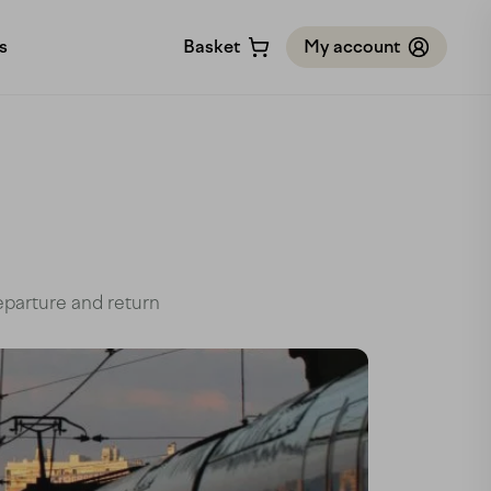
s
Basket
My account
ry
thodologie
cher
hips
eparture and return