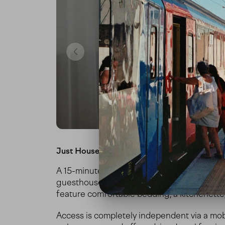
Just House
A 15-minute walk from the train station,
Mai
guesthouse housed in a tastefully renovate
feature comfortable bedding, a kitchenette, a
Access is completely independent via a mobil