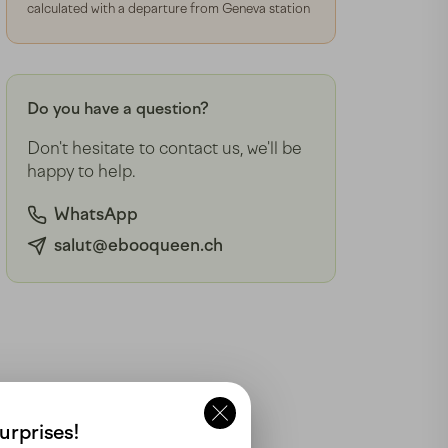
calculated with a departure from Geneva station
Do you have a question?
Don't hesitate to contact us, we'll be
happy to help.
WhatsApp
salut@ebooqueen.ch
urprises!