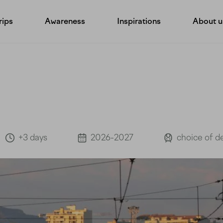
rips
Awareness
Inspirations
About u
Our histo
Notre mé
Gift vou
Partners
+3 days
2026-2027
choice of d
Contact