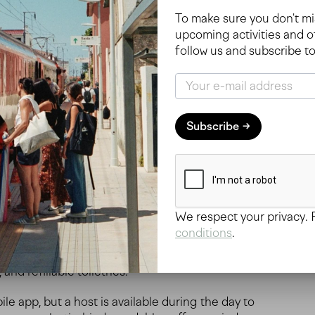
To make sure you don't m
upcoming activities and of
follow us and subscribe to
Subscribe
We respect your privacy.
conditions
.
son Juste
is an independent, eco-friendly
d former consulate. The rooms are bright and
nd refillable toiletries.
e app, but a host is available during the day to