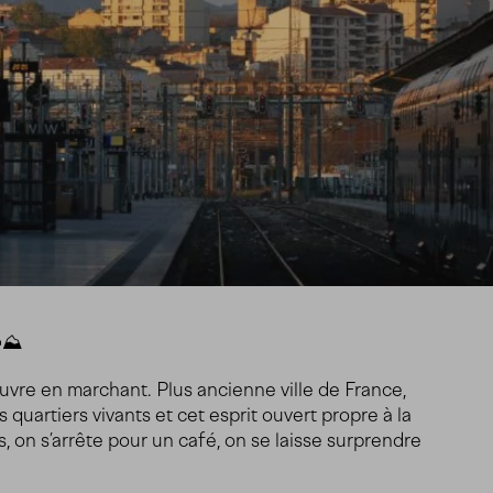
⛰️
couvre en marchant. Plus ancienne ville de France,
s quartiers vivants et cet esprit ouvert propre à la
s, on s’arrête pour un café, on se laisse surprendre