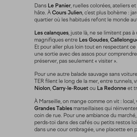
Dans
Le Panier
, ruelles colorées, ateliers 
hâte. À
Cours Julien
, c’est plus bohème : jar
quartier où les habitués refont le monde aut
Les calanques
, juste là, ne se limitent pas 
magnifiques entre
Les Goudes
,
Callelongu
Et pour aller plus loin tout en respectant ce
une sortie avec des assos pour comprendre l
préserver, pas seulement « visiter ».
Pour une autre balade sauvage sans voiture
TER filent le long de la mer, entre tunnels,
Niolon
,
Carry‑le‑Rouet
ou
La Redonne
et t
À Marseille, on mange comme on vit : local, 
Grandes Tables
marseillaises qui réinventen
coin de rue. Pour une ambiance du marché, 
perds‑toi dans des cafés ou petits restos lo
dans une cour ombragée, une placette en p